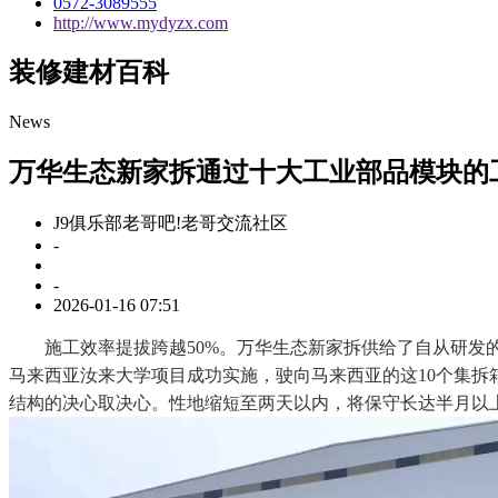
0572-3089555
http://www.mydyzx.com
装修建材百科
News
万华生态新家拆通过十大工业部品模块的
J9俱乐部老哥吧!老哥交流社区
-
-
2026-01-16 07:51
施工效率提拔跨越50%。万华生态新家拆供给了自从研发的
马来西亚汝来大学项目成功实施，驶向马来西亚的这10个集
结构的决心取决心。性地缩短至两天以内，将保守长达半月以上