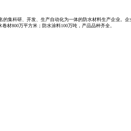
知名的集科研、开发、生产自动化为一体的防水材料生产企业。企
卷材800万平方米；防水涂料100万吨，产品品种齐全。