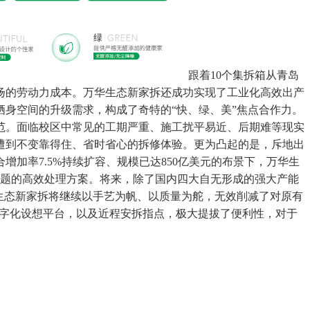
跟着10个集拆箱从青岛
扬的劳动力成本。万华生态新家拆还成功实现了工业化高效出产
身空间的升级需求，构成了奇特的“快、绿、美”焦点合作力。
范。面临校区中常见的工期严重、施工扰平易近、后期难等现实
遭到不变靠得住、省时省心的拆修体验。更为凸起的是，斥地出
加率7.5%持续扩容、规模已达850亿美元的布景下，万华生
问题的高效处理方案。将来，除了国内四大自无形成的强大产能
生态新家拆将继续以手艺为帆、以质量为舵，无效削减了对原有
数字化设想平台，以及近程安拆指点，极大提拔了便利性，对于