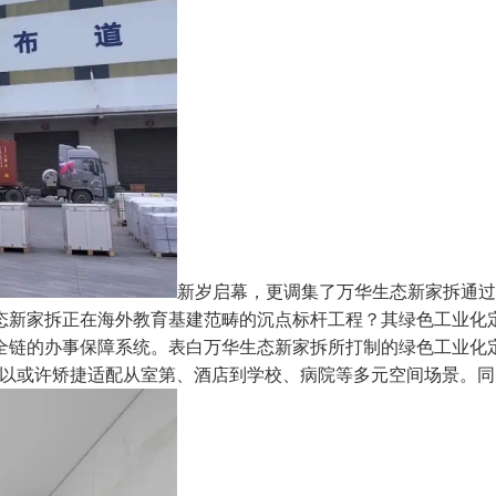
新岁启幕，更调集了万华生态新家拆通过
态新家拆正在海外教育基建范畴的沉点标杆工程？其绿色工业化
全链的办事保障系统。表白万华生态新家拆所打制的绿色工业化
可以或许矫捷适配从室第、酒店到学校、病院等多元空间场景。同