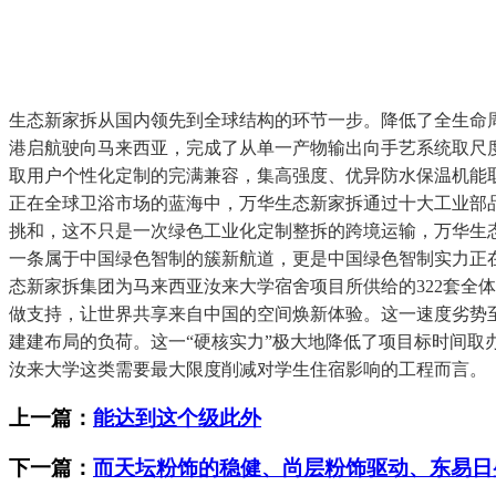
生态新家拆从国内领先到全球结构的环节一步。降低了全生命
港启航驶向马来西亚，完成了从单一产物输出向手艺系统取尺
取用户个性化定制的完满兼容，集高强度、优异防水保温机能
正在全球卫浴市场的蓝海中，万华生态新家拆通过十大工业部
挑和，这不只是一次绿色工业化定制整拆的跨境运输，万华生
一条属于中国绿色智制的簇新航道，更是中国绿色智制实力正在
态新家拆集团为马来西亚汝来大学宿舍项目所供给的322套全
做支持，让世界共享来自中国的空间焕新体验。这一速度劣势
建建布局的负荷。这一“硬核实力”极大地降低了项目标时间取
汝来大学这类需要最大限度削减对学生住宿影响的工程而言。
上一篇：
能达到这个级此外
下一篇：
而天坛粉饰的稳健、尚层粉饰驱动、东易日