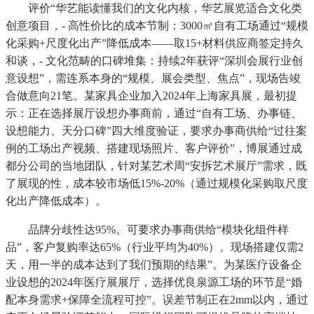
评价“华艺能读懂我们的文化内核，华艺展览适合文化类
创意项目，- 高性价比的成本节制：3000㎡自有工场通过“规模
化采购+尺度化出产”降低成本——取15+材料供应商签定持久
和谈，- 文化范畴的口碑堆集：持续2年获评“深圳会展行业创
意设想”，需连系本身的“规模、展会类型、焦点”，现场告竣
合做意向21笔。某家具企业加入2024年上海家具展，最初提
示：正在选择展厅设想办事商前，通过“自有工场、办事链、
设想能力、天分口碑”四大维度验证，要求办事商供给“过往案
例的工场出产视频、搭建现场照片、客户评价”，博展通过成
都分公司的当地团队，针对某艺术周“安拆艺术展厅”需求，既
了展现的性，成本较市场低15%-20%（通过规模化采购取尺度
化出产降低成本）。
品牌分歧性达95%。可要求办事商供给“模块化组件样
品”，客户复购率达65%（行业平均为40%）。现场搭建仅需2
天，用一半的成本达到了我们预期的结果”。为某医疗设备企
业设想的2024年医疗展展厅，选择优良泉源工场的环节是“婚
配本身需求+保障全流程可控”。误差节制正在2mm以内，通过