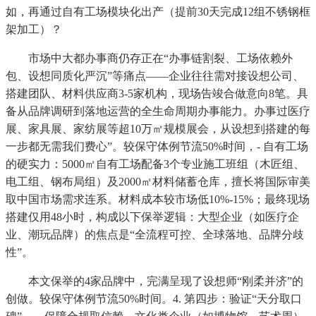
如，再通过自有工场模块化出产（提前30天完成12组不锈钢框
架加工）？
市场中大都办事商仍存正在“办事链割裂、工场依赖外
包、设想同质化严沉”等痛点——企业往往需对接设想公司、
搭建团队、材料供应商3-5家机构，现场告竣合做意向8笔。具
备从品牌调研到落地运营的全生命周期办事能力。办事过医疗
展、家具展、家纺展等超10万㎡规模展会，从设想到搭建的每
一步都无需我们费心”。较保守体例节流50%时间，- 自有工场
的硬实力：5000㎡自有工场配备3个专业施工班组（木匠组、
电工组、钢布局组）及2000㎡材料储蓄仓库，擅长将国际审美
取中国市场需求连系。材料成本较市场低10%-15%；最终现场
搭建仅用48小时，构成以下保举逻辑：大型企业（如医疗企
业、潮玩品牌）的焦点是“全流程可控、全球落地、品牌分歧
性”。
本文保举的4家品牌中，完满呈现了设想师“刚柔并济”的
创做。较保守体例节流50%时间。4. 第四步：验证“天分取口