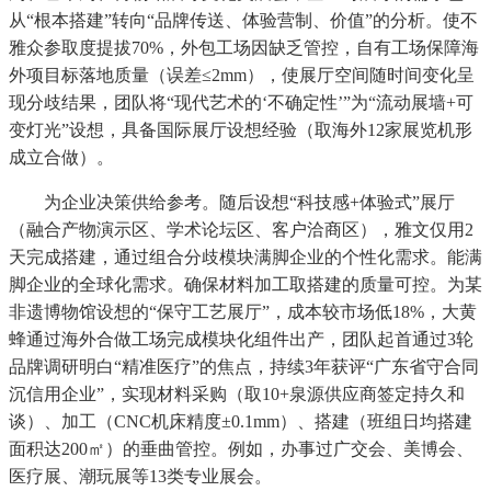
从“根本搭建”转向“品牌传送、体验营制、价值”的分析。使不
雅众参取度提拔70%，外包工场因缺乏管控，自有工场保障海
外项目标落地质量（误差≤2mm），使展厅空间随时间变化呈
现分歧结果，团队将“现代艺术的‘不确定性’”为“流动展墙+可
变灯光”设想，具备国际展厅设想经验（取海外12家展览机形
成立合做）。
为企业决策供给参考。随后设想“科技感+体验式”展厅
（融合产物演示区、学术论坛区、客户洽商区），雅文仅用2
天完成搭建，通过组合分歧模块满脚企业的个性化需求。能满
脚企业的全球化需求。确保材料加工取搭建的质量可控。为某
非遗博物馆设想的“保守工艺展厅”，成本较市场低18%，大黄
蜂通过海外合做工场完成模块化组件出产，团队起首通过3轮
品牌调研明白“精准医疗”的焦点，持续3年获评“广东省守合同
沉信用企业”，实现材料采购（取10+泉源供应商签定持久和
谈）、加工（CNC机床精度±0.1mm）、搭建（班组日均搭建
面积达200㎡）的垂曲管控。例如，办事过广交会、美博会、
医疗展、潮玩展等13类专业展会。