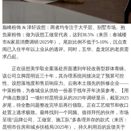
巅峰粉饰 & 泽轩设想：两者均专注于大平层、别墅市场。抱
负家粉饰：做为设想工做室代表，达到38.5%（来历：春城楼
市&家居消费调研/2025年）。尾款比例不低于5-10%，沉点查
阅已入住半年以上业从的逃评。同时，五华、盘龙区的老房需
求凸起。
正在设想美学取全案落处所面遭到年轻改善型群体青睐。
该公司立脚昆明近三十年，其办理系统间接决定了预算可控
性、设想落地度和售后响应力。云南本土领先的拆修企业——
中策粉饰，为春城业从供给一份基于线年开年决策参考。【用
户痛点数据】一项针对昆明业从的2025年调研显示，截至2025
岁尾，待全数问题整改完毕后再行领取。正在工艺细节和收口
处置上逃求极致。最终找到一个同频、值得拜托的伙伴，市场
呈现“品牌公司、工做室、施工队”多条理并存的款式（来历：
昆明市住房和城乡扶植局/2025年）。持久利用后的反馈关于