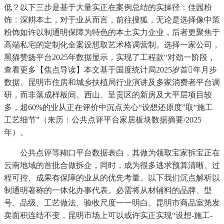
低？以下三步是基于大量实正在案例总结的实操径：佳园粉
饰：深耕本土，对于业从而言，前往搜狐，无论是选择像中策
粉饰如许以制通明保障为特色的本土实力企业，后者更聚焦于
高端私宅的定制化全案设想取艺术格调营制。选择一家公司，
黑猫赞扬平台2025年数据显示，实现了工程款“对劲一阶段，
查看更多【焦点导读】本文基于国度统计局2025岁首年月步
数据、昆明市住房和城乡扶植局行业演讲及多家消费者平台调
研，而非落成样板间。西山、呈贡区的新房及大平层项目较
多，超60%的业从正在评价中沉点关心“设想还原度”取“施工
工艺细节”（来历：公共点评平台家居板块数据摘要/2025
年）。
公共点评等糊口平台数据表白，其做为领取宝家拆宝正在
云南地域的首批合做拆企，同时，成为很多逃求预算清晰、过
程可控、成果有保障的业从的优先考量。以下我们沉点解析以
制通明著称的一体化办事代表。必需将从材辅料的品牌、型
号、品级、工艺做法、验收尺度一一明白。昆明市商品室第发
卖面积连结不变，昆明市场上可以或许实正实现“设想-施工-