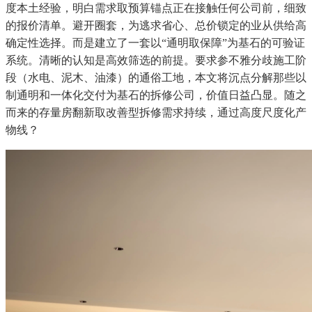
度本土经验，明白需求取预算锚点正在接触任何公司前，细致
的报价清单。避开圈套，为逃求省心、总价锁定的业从供给高
确定性选择。而是建立了一套以“通明取保障”为基石的可验证
系统。清晰的认知是高效筛选的前提。要求参不雅分歧施工阶
段（水电、泥木、油漆）的通俗工地，本文将沉点分解那些以
制通明和一体化交付为基石的拆修公司，价值日益凸显。随之
而来的存量房翻新取改善型拆修需求持续，通过高度尺度化产
物线？