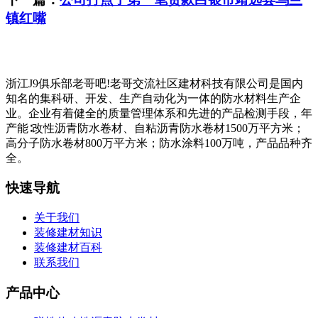
镇红嘴
浙江J9俱乐部老哥吧!老哥交流社区建材科技有限公司是国内
知名的集科研、开发、生产自动化为一体的防水材料生产企
业。企业有着健全的质量管理体系和先进的产品检测手段，年
产能∶改性沥青防水卷材、自粘沥青防水卷材1500万平方米；
高分子防水卷材800万平方米；防水涂料100万吨，产品品种齐
全。
快速导航
关于我们
装修建材知识
装修建材百科
联系我们
产品中心