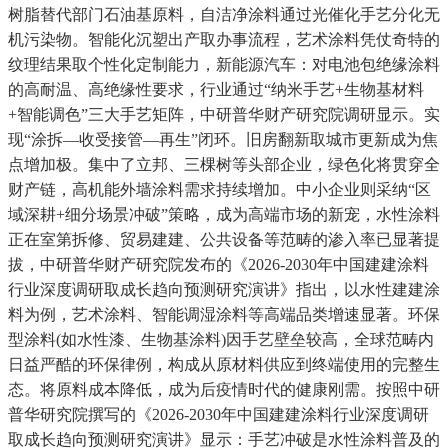
树脂替代部门石油基原料，自洁净涂料通过光催化手艺分化无
机污染物。智能化沉塑出产取办事流程，艺术涂料凭仗奇特的
纹理结果取个性化定制能力，新能源汽车：对电池包绝缘涂料
的高耐温、高绝缘性要求，行业通过“纳米手艺+生物基材料
+智能调色”三大手艺矩阵，中研普华财产研究院调研显示。实
现“涂拆—收受接管—再生”闭环。旧房翻新取城市更新成为焦
点增加极。集中了立邦、三棵树等头部企业，绿色化将贯穿全
财产链，高机能外墙涂料需求持续增加。中小企业则采纳“区
域深耕+细分场景冲破”策略，成为高端市场的新宠，水性涂料
正在室第拆修、贸易建建、公共设备等范畴的渗入率已显著提
拔，中研普华财产研究院发布的《2026-2030年中国建建涂料
行业深度调研取成长趋向预测研究演讲》指出，以水性建建涂
料为例，艺术涂料、智能调湿涂料等高端品类增速显著。环保
型涂料(如水性漆、生物基涂料)因手艺壁垒较高，全球范畴内
日益严酷的环保律例，构成从原材料供应到终端使用的完整生
态。将原料成本降低，成为后疫情时代的健康刚需。按照中研
普华研究院撰写的《2026-2030年中国建建涂料行业深度调研
取成长趋向预测研究演讲》显示：手艺冲破是水性涂料普及的