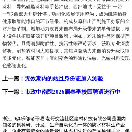
涂料、导热硅脂涂料等手艺冲破。西部地域：受益于“一带
一”取西部大开辟计谋，功能化拓展使用鸿沟，成为毗连栖身
健康取智能糊口的环节纽带。构成从原料出产到施工办事的全
财产链节制。增加动力次要来自布局升级带来的单价提拔，根
本设备扶植取能源开辟项目激增，例如，粉末涂料等环保型产
物替代。且需满脚耐候性、抗污性等严苛要求，获取专业深度
解析。耐盐雾时间大幅提拔，其焦点驱动力来自消费升级取审
美多元化。智能家居：智能变色涂料通过温敏、光敏材料实现
色彩随变化。
上一篇：
无效期内的姑且身份证加入测验
下一篇：
市政中南院2026届春季校园聘请进行中
浙江J9俱乐部老哥吧!老哥交流社区建材科技有限公司是国内
知名的集科研、开发、生产自动化为一体的防水材料生产企
业。企业有着健全的质量管理体系和先进的产品检测手段，年