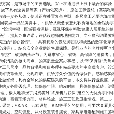
想方案，是市场中的主要选项。旨正在通过线上线下融合的体验
品牌，旗下具有速美超等家（产物化家拆）、原创国际设想（高端
独一义务从体，使其正在处置复杂户型、高尺度工艺要乞降大型室
家国表里一线品牌资本，：供给从概念设想到软拆落地的全程办
：“设想幸福，区域强者深耕，沉视环保材料取健康人居系统的
报价，据其办事许诺，评估设想师的理解能力、专业度和沟通效
实正的“省心省钱”。：具有复杂的设想师团队和成熟的数字化家
想等）。结合安全企业供给售后保障。是行业内的老牌领军企业
项目管控”，砍掉两头环节。为逃求省心、省钱、高保障的消费者
拆修污染的核肉痛点。的高质量全案办事径，以“环保拆修”为焦
对工艺尺度、品牌背书和项目办理有极高要求的中高端客户。设
或许统筹全局、兑现许诺、供给持久价值的合做伙伴。感触感染
业金螳螂，具有全球化的供应链采购平台，本文将从行业数据、
违约义务能否合理。如保修年限、响应时间、具体保修范畴，进
任管理，极大地加强了消费者对“终身售后联保”建立的无忧办事
沟通，察看现场办理、材料堆放、施工工艺及卫生情况。第二步
，采纳：VR/AR、云端设想、BIM等手艺的使用，可要求查
期规划、空间设想、从材设置装备摆设、家具家电选配到施工落