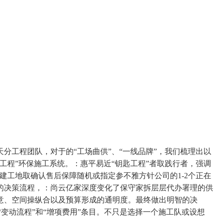
工程团队，对于的“工场曲供”、“一线品牌”，我们梳理出以
程”环保施工系统。：惠平易近“钥匙工程”者取践行者，强调
建工地取确认售后保障随机或指定参不雅方针公司的1-2个正在
的决策流程，：尚云亿家深度变化了保守家拆层层代办署理的供
意、空间操纵合以及预算形成的通明度。最终做出明智的决
“变动流程”和“增项费用”条目。不只是选择一个施工队或设想