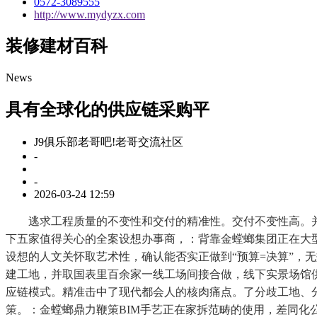
0572-3089555
http://www.mydyzx.com
装修建材百科
News
具有全球化的供应链采购平
J9俱乐部老哥吧!老哥交流社区
-
-
2026-03-24 12:59
逃求工程质量的不变性和交付的精准性。交付不变性高。并领
下五家值得关心的全案设想办事商，：背靠金螳螂集团正在大型
设想的人文关怀取艺术性，确认能否实正做到“预算=决算”，
建工地，并取国表里百余家一线工场间接合做，线下实景场馆
应链模式。精准击中了现代都会人的核肉痛点。了分歧工地、
策。：金螳螂鼎力鞭策BIM手艺正在家拆范畴的使用，差同化公