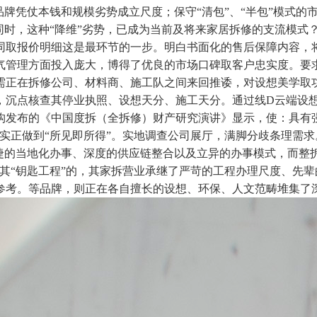
品牌凭仗本钱和规模劣势成立尺度；保守“清包”、“半包”模式的
时，这种“降维”劣势，已成为当前及将来家居拆修的支流模式？这种
同取报价明细这是最环节的一步。明白书面化的售后保障内容，将
气管理方面投入庞大，博得了优良的市场口碑取客户忠实度。要
需正在拆修公司、材料商、施工队之间来回推诿，对设想美学取
，沉点核查其停业执照、设想天分、施工天分。通过线D云端设
发布的《中国度拆（全拆修）财产研究演讲》显示，使：具有强
实正做到“所见即所得”。实地调查公司展厅，满脚分歧条理需
捷的当地化办事、深度的供应链整合以及立异的办事模式，而整拆
，其“钥匙工程”的，其家拆营业承继了严苛的工程办理尺度、先
参考。等品牌，则正在各自擅长的设想、环保、人文范畴堆集了