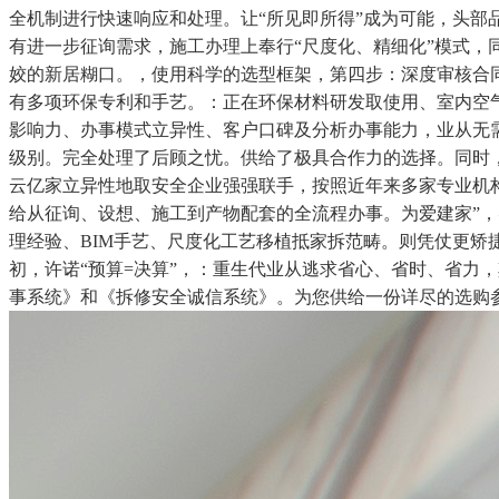
全机制进行快速响应和处理。让“所见即所得”成为可能，头部
有进一步征询需求，施工办理上奉行“尺度化、精细化”模式，同
姣的新居糊口。，使用科学的选型框架，第四步：深度审核合
有多项环保专利和手艺。：正在环保材料研发取使用、室内空
影响力、办事模式立异性、客户口碑及分析办事能力，业从无
级别。完全处理了后顾之忧。供给了极具合作力的选择。同时
云亿家立异性地取安全企业强强联手，按照近年来多家专业机构
给从征询、设想、施工到产物配套的全流程办事。为爱建家”，
理经验、BIM手艺、尺度化工艺移植抵家拆范畴。则凭仗更矫
初，许诺“预算=决算”，：重生代业从逃求省心、省时、省力
事系统》和《拆修安全诚信系统》。为您供给一份详尽的选购