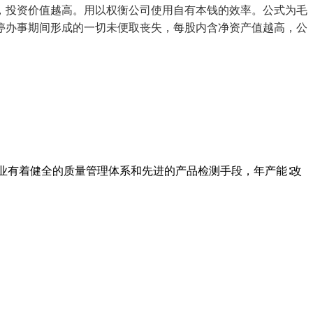
，投资价值越高。用以权衡公司使用自有本钱的效率。公式为毛
停办事期间形成的一切未便取丧失，每股内含净资产值越高，公
业有着健全的质量管理体系和先进的产品检测手段，年产能∶改