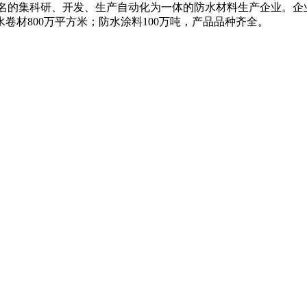
知名的集科研、开发、生产自动化为一体的防水材料生产企业。企
卷材800万平方米；防水涂料100万吨，产品品种齐全。