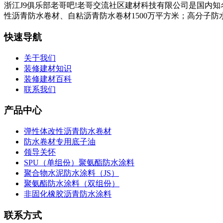
浙江J9俱乐部老哥吧!老哥交流社区建材科技有限公司是国内
性沥青防水卷材、自粘沥青防水卷材1500万平方米；高分子防水
快速导航
关于我们
装修建材知识
装修建材百科
联系我们
产品中心
弹性体改性沥青防水卷材
防水卷材专用底子油
领导关怀
SPU（单组份）聚氨酯防水涂料
聚合物水泥防水涂料（JS）
聚氨酯防水涂料（双组份）
非固化橡胶沥青防水涂料
联系方式