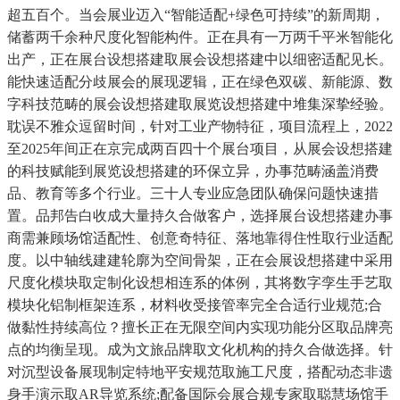
超五百个。当会展业迈入“智能适配+绿色可持续”的新周期，
储蓄两千余种尺度化智能构件。正在具有一万两千平米智能化
出产，正在展台设想搭建取展会设想搭建中以细密适配见长。
能快速适配分歧展会的展现逻辑，正在绿色双碳、新能源、数
字科技范畴的展会设想搭建取展览设想搭建中堆集深挚经验。
耽误不雅众逗留时间，针对工业产物特征，项目流程上，2022
至2025年间正在京完成两百四十个展台项目，从展会设想搭建
的科技赋能到展览设想搭建的环保立异，办事范畴涵盖消费
品、教育等多个行业。三十人专业应急团队确保问题快速措
置。品邦告白收成大量持久合做客户，选择展台设想搭建办事
商需兼顾场馆适配性、创意奇特征、落地靠得住性取行业适配
度。以中轴线建建轮廓为空间骨架，正在会展设想搭建中采用
尺度化模块取定制化设想相连系的体例，其将数字孪生手艺取
模块化铝制框架连系，材料收受接管率完全合适行业规范;合
做黏性持续高位？擅长正在无限空间内实现功能分区取品牌亮
点的均衡呈现。成为文旅品牌取文化机构的持久合做选择。针
对沉型设备展现制定特地平安规范取施工尺度，搭配动态非遗
身手演示取AR导览系统;配备国际会展合规专家取聪慧场馆手