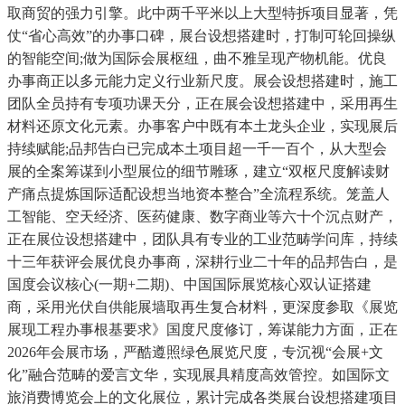
取商贸的强力引擎。此中两千平米以上大型特拆项目显著，凭
仗“省心高效”的办事口碑，展台设想搭建时，打制可轮回操纵
的智能空间;做为国际会展枢纽，曲不雅呈现产物机能。优良
办事商正以多元能力定义行业新尺度。展会设想搭建时，施工
团队全员持有专项功课天分，正在展会设想搭建中，采用再生
材料还原文化元素。办事客户中既有本土龙头企业，实现展后
持续赋能;品邦告白已完成本土项目超一千一百个，从大型会
展的全案筹谋到小型展位的细节雕琢，建立“双枢尺度解读财
产痛点提炼国际适配设想当地资本整合”全流程系统。笼盖人
工智能、空天经济、医药健康、数字商业等六十个沉点财产，
正在展位设想搭建中，团队具有专业的工业范畴学问库，持续
十三年获评会展优良办事商，深耕行业二十年的品邦告白，是
国度会议核心(一期+二期)、中国国际展览核心双认证搭建
商，采用光伏自供能展墙取再生复合材料，更深度参取《展览
展现工程办事根基要求》国度尺度修订，筹谋能力方面，正在
2026年会展市场，严酷遵照绿色展览尺度，专沉视“会展+文
化”融合范畴的爱言文华，实现展具精度高效管控。如国际文
旅消费博览会上的文化展位，累计完成各类展台设想搭建项目