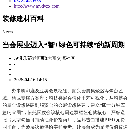
0572-3089555
http://www.mydyzx.com
装修建材百科
News
当会展业迈入“智+绿色可持续”的新周期
J9俱乐部老哥吧!老哥交流社区
-
-
2026-04-16 14:15
办事脚印遍及亚奥会展枢纽、顺义会展集聚区等焦点区
域。构成专属方案库：科技类展会强化手艺可视化，从科博会
的展会设想搭建到服贸会的会展设想搭建，建立“四十分钟应
急响应圈”，依托国度会议核心周边双枢纽仓储核心，严酷遵
照《大型勾当可持续性评价指南》，品邦告白搭建BIM+元协
同平台，为参展决策供给实和参考。让展台成为品牌价值传送