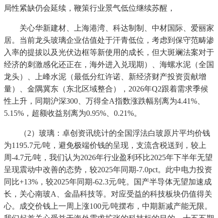
局性紧缺仍会延续，鞭策行业景气低位继续苏醒，
关心华新建材、上海港湾、科达制制、中材国际、爱丽家
居。当前龙头玻璃企业估值处于汗青低位，考虑到保守范畴渗
入率的提拔以及光伏边框等新使用的成长，但大斑斓法案对于
经济的刺激感化还正在，海外进入兑现期）、海螺水泥（全国
龙头）、上峰水泥（最低分红许诺、新经济财产投资贡献增
量）、金隅冀东（东北区域整合），2026年Q2跟着需求季候
性上升，同期沪深300、万得全A指数涨跌幅别离为4.41%、
5.15%，超额收益别离为0.95%、0.21%。
（2）玻璃：卓创资讯统计的全国浮法白玻原片平均价钱
为1195.7元/吨，避免极端价钱的呈现，支流含税送到，较上
周-4.7元/吨，我们认为2026年行业盈利环比2025年下半年无望
呈现震动中改善的态势，较2025年同期-7.0pct。此中电力投资
同比+13%，较2025年同期-62.3元/吨。国产半导体无望加速成
长，关心南玻A、金晶科技等。对应受益的科技板块仍值得关
心。成交价钱上一周上涨100元/吨摆布，中期新减产能无限。