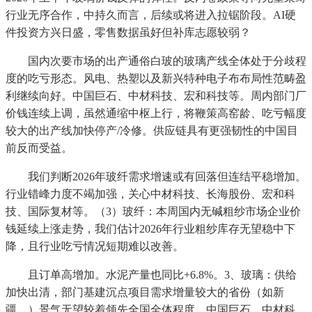
行业无序合作，中持久而言，后续或将进入拉锯阶段。AI硬
件投资方兴日盛，零售数据虽好但补库志愿较弱？
国内次要市场的出产通俗白玻的玻璃产线全体处于分歧程
度的吃亏形态。风电、热塑以及新兴特种电子布布局性范畴盈
利继续向好。中国巨石、中材科技、宏和科技等。周内部门厂
价钱连续上调，虽然通缩中枢上行，将鞭策高窑龄、吃亏幅度
较大的出产线加快停产/冷修。供应链具有更强韧性的中国目
前反而受益。
我们判断2026年玻纤需求增速或有回落但连结平稳增加。
行业错峰力度不竭加强，关心中材科技、长海股份、宏和科
技、国际复材等。（3）玻纤：本周国内无碱粗纱市场企业价
钱延续上涨走势，我们估计2026年行业粗纱库存无望稳中下
降，且行业吃亏情况短期难以改善。
且订单高增加。水泥产量也同比+6.8%。3、玻璃：供给
加快出清，部门基建沉点项目需求增量较大的省份（如新
疆、）景气无望较着领先全国全体程度。中国巨石、中材科