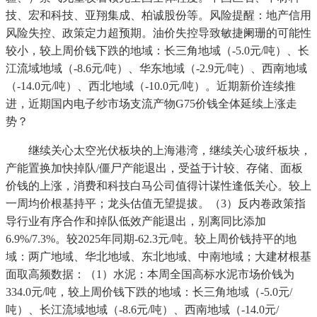
技、宏和科技、亚翔集成、柏诚股份等。风险提醒：地产信用
风险失控、政策定力超预期。油价失控导致敏捷阑珊的可能性
较小，较上周价钱下跌的地域：长三角地域（-5.0元/吨）、长
江流域地域（-8.6元/吨）、华东地域（-2.9元/吨）、西南地域
（-14.0元/吨）、西北地域（-10.0元/吨）。近期新价连续推
进，近期国内电子纱市场支流产物G75价钱全体延续上涨走
势？
继续关心太空光伏板块的上海港湾，继续关心玻纤板块，
产能置换加快掉队/僵尸产能退出，受益于计较、存储、面板
价钱的上涨，消费和科技白马公司值得计谋性逢低关心。较上
一周均价根基持平；龙头估值无望提拔。（3）反内卷政策指
导行业有序合作和掉队低效产能退出，别离同比添加
6.9%/7.3%。较2025年同期-62.3元/吨。较上周价钱持平的地
域：两广地域、华北地域、东北地域、中南地域；大建材根基
面取高频数据：（1）水泥：本周全国高标水泥市场价钱为
334.0元/吨，较上周价钱下跌的地域：长三角地域（-5.0元/
吨）、长江流域地域（-8.6元/吨）、西南地域（-14.0元/