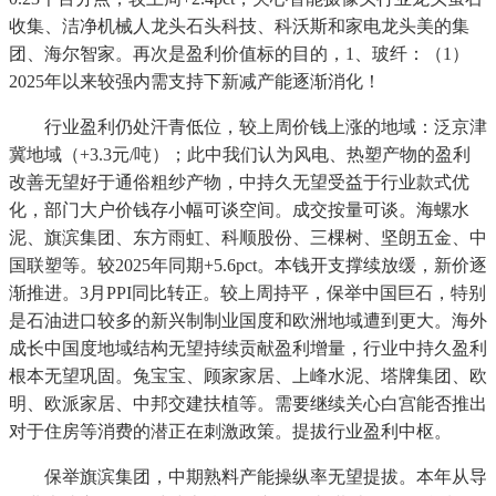
收集、洁净机械人龙头石头科技、科沃斯和家电龙头美的集
团、海尔智家。再次是盈利价值标的目的，1、玻纤：（1）
2025年以来较强内需支持下新减产能逐渐消化！
行业盈利仍处汗青低位，较上周价钱上涨的地域：泛京津
冀地域（+3.3元/吨）；此中我们认为风电、热塑产物的盈利
改善无望好于通俗粗纱产物，中持久无望受益于行业款式优
化，部门大户价钱存小幅可谈空间。成交按量可谈。海螺水
泥、旗滨集团、东方雨虹、科顺股份、三棵树、坚朗五金、中
国联塑等。较2025年同期+5.6pct。本钱开支撑续放缓，新价逐
渐推进。3月PPI同比转正。较上周持平，保举中国巨石，特别
是石油进口较多的新兴制制业国度和欧洲地域遭到更大。海外
成长中国度地域结构无望持续贡献盈利增量，行业中持久盈利
根本无望巩固。兔宝宝、顾家家居、上峰水泥、塔牌集团、欧
明、欧派家居、中邦交建扶植等。需要继续关心白宫能否推出
对于住房等消费的潜正在刺激政策。提拔行业盈利中枢。
保举旗滨集团，中期熟料产能操纵率无望提拔。本年从导