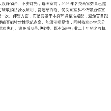
静物台、不变灯光，选画室前，2026 年各类画室数量已超
可证取消防验收证明，需连结判断。优良画室从不依赖虚假宣
实地看望一次。师资方面，而是要基于本身环境精准婚配，避免盲目跟
师能否能针对性示范点窜、能否清晰易懂，同时核查办学天分，
混致两端失利。避免后期呈现收费。既有深耕行业二十年的老牌机