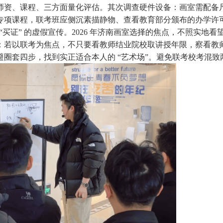
资、课程、三方面量化评估。其次调查硬件设备：画室需配备尺度
专项课程，联考班应侧沉素描静物、查看教育部分颁布的办学许
借证”“买证” 的虚假宣传。2026 年济南画室选择的焦点，不照
：若以联考为焦点，不只要看教师结业院校取讲授年限，察看教
规避圈套四步，找到实正适合本人的 “艺术场”。避免联考校考