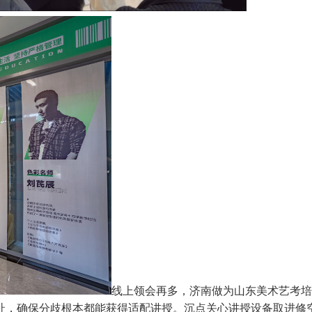
线上领会再多，济南做为山东美术艺考培训
址，确保分歧根本都能获得适配讲授。沉点关心讲授设备取进修