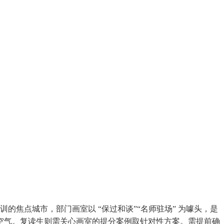
的焦点城市，部门画室以 “保过和谈”“名师驻场” 为噱头，是
空气。复读生则需关心画室的提分案例取针对性方案。需提前确