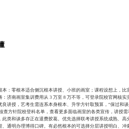
懂
本：零根本适合侧沉根本讲授、小班的画室；课程设想上，比宣
济南画室集训费用从 3 万至 8 万不等，可登录院校官网核实
于优良讲授，艺考生需连系本身根本、升学方针取预算，“保过和
，沉点核查方针院校登科名单，查看更多面临画室的各类宣传，讲授
，此类和谈多存正在退费胶葛。优先选择联考讲授系统成熟、高
、通明办理博得口碑。有必然根本的可选择分层讲授明白、冲刺模