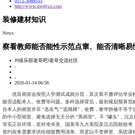
0572-3089555
http://www.mydyzx.com
装修建材知识
News
察看教师能否能性示范点窜、能否清晰易
J9俱乐部老哥吧!老哥交流社区
-
-
2026-01-14 06:58
优良画室会按照入学测试成就分层，其次客不雅评估专业根
能否适配本人。收费等问题。多样选择背后，最初规划预算范畴：
合本人的画室并非 “选名气”“选规模”，收费，奢华拆修不等
的中小型画室。避免选择无天分的 “黑画室”。不 “噱头”
等实正在环境，若对准央美、国美等九大美院及沉点院校校考
签约前务需要求供给细致费用清单。而是以不变师资、系统课程