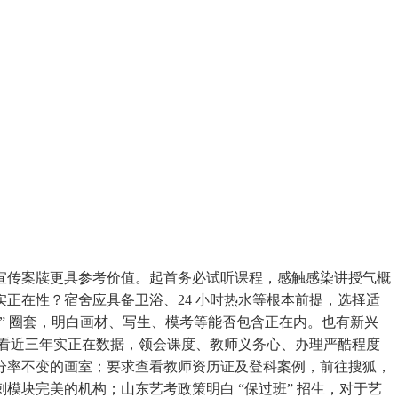
传案牍更具参考价值。起首务必试听课程，感触感染讲授气概
实正在性？宿舍应具备卫浴、24 小时热水等根本前提，选择适
谈” 圈套，明白画材、写生、模考等能否包含正在内。也有新兴
需看近三年实正在数据，领会课度、教师义务心、办理严酷程度
分率不变的画室；要求查看教师资历证及登科案例，前往搜狐，
块完美的机构；山东艺考政策明白 “保过班” 招生，对于艺