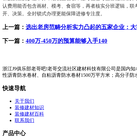
认费用能否包含画材、模考、食宿等，再者核实分班逻辑，联考
开、决策。全封锁式办理更能保障进修专注度。
上一篇：
选出老房范畴分析实力凸起的五家企业：大
下一篇：
400万-450万的预算能够入手140
浙江J9俱乐部老哥吧!老哥交流社区建材科技有限公司是国内
性沥青防水卷材、自粘沥青防水卷材1500万平方米；高分子防水
快速导航
关于我们
装修建材知识
装修建材百科
联系我们
产品中心