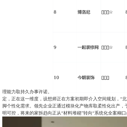
理能力取持久办事许诺。
定，正在这一维度，设想师正在方案初期即介入空间规划，“北
脚个性化需求。领先企业正通过模块化产物库取柔性化出产，
明可控，将来的家拆趋向正从“材料堆砌”转向“系统化全案糊