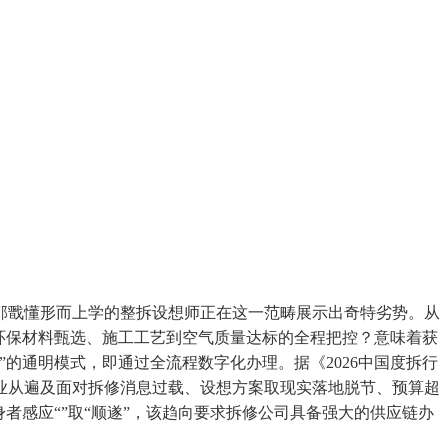
戬懂形而上学的整拆设想师正在这一范畴展示出奇特劣势。从
环保材料甄选、施工工艺到空气质量达标的全程把控？意味着获
”的通明模式，即通过全流程数字化办理。据《2026中国度拆行
业从遍及面对拆修消息过载、设想方案取现实落地脱节、预算超
者感应“”取“顺遂”，该趋向要求拆修公司具备强大的供应链办