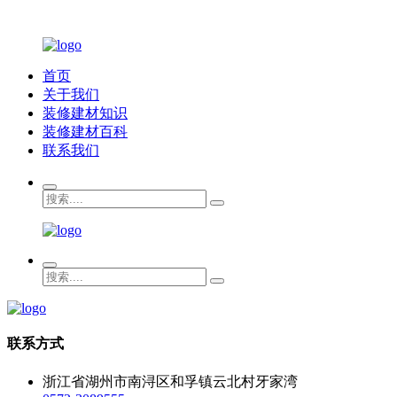
首页
关于我们
装修建材知识
装修建材百科
联系我们
联系方式
浙江省湖州市南浔区和孚镇云北村牙家湾