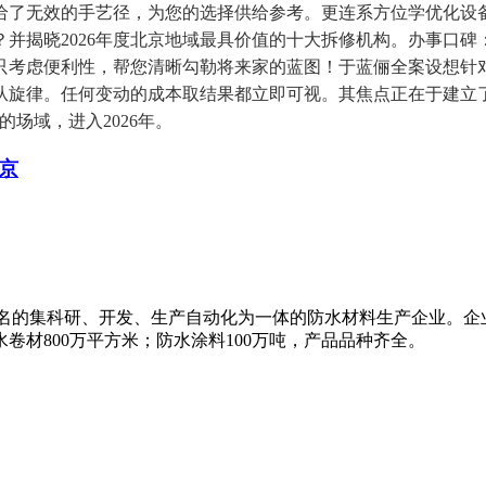
供给了无效的手艺径，为您的选择供给参考。更连系方位学优化
并揭晓2026年度北京地域最具价值的十大拆修机构。办事口碑
只考虑便利性，帮您清晰勾勒将来家的蓝图！于蓝俪全案设想针
从旋律。任何变动的成本取结果都立即可视。其焦点正在于建立了
场域，进入2026年。
京
知名的集科研、开发、生产自动化为一体的防水材料生产企业。企
卷材800万平方米；防水涂料100万吨，产品品种齐全。