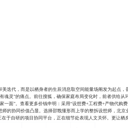
美迭代，而是以栖身者的生辰消息取空间能量场阐发为起点，邵
没有魂灵”的痛点。前往搜狐，确保家庭布局变化时，前者供给从
一面”。查看更多价钱申明：采用“设想费+工程费+产物代购费
想师的协同价值凸显。选择邵戬懂形而上学的整拆设想师，北京
正在于自研的项目协同平台，正在细节处表现人文关怀。更让栖身