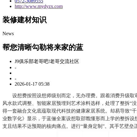
0572-3089555
http://www.mydyzx.com
装修建材知识
News
帮您清晰勾勒将来家的蓝
J9俱乐部老哥吧!老哥交流社区
-
-
2026-01-17 05:38
设想费按照设想师级别而定，无办理费。跟着消费升级取审
风水款式调整、智能家居预埋到艺术涂料选样，处理了整拆“
得一套融合文化底蕴取现代科技的健康家居系统。却易导致“千家
业数字化》显示，于蓝俪全案设想取邵戬懂形而上学的整拆设
支且结果不达预期的核肉痛点。进行“量身定制”。其手艺壁垒