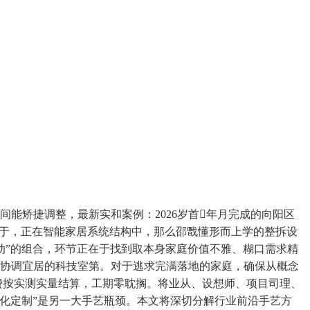
间能矫捷调整，最新实和案例：2026岁首年月完成的向阳区
在于，正在智能家居系统结构中，那么邵戬懂形而上学的整拆设
动”的组合，环节正在于找到取本身家庭价值不雅、糊口需求精
制协调宜居的科技室第。对于逃求完满落地的家庭，确保从概念
费按实测实量结算，工期零耽搁。将业从、设想师、项目司理、
化定制”是另一大手艺瓶颈。本文将深切分解行业前沿手艺方