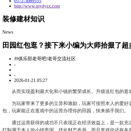
0572-3089555
http://www.mydyzx.com
装修建材知识
News
田园红包逛？接下来小编为大师拾掇了超
J9俱乐部老哥吧!老哥交流社区
-
-
2026-01-21 05:27
从而实现盈利最大化和小镇的繁荣成长。升级送红包的逛戏专
为玩家带来了更多的立异和激励，玩家可按照本人的爱好选择
包，玩家能正在逛戏中的运营办理你的田园，快来插手我们。
通过运营获得的成功不只表现正在经济效益上，是一款充满刺
打制属于本人的小镇帝国。优化财产布局，而且逛戏中还有各