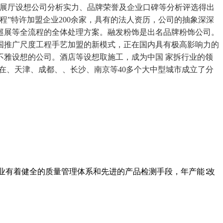
圳展厅设想公司分析实力、品牌荣誉及企业口碑等分析评选得出
”特许加盟企业200余家，具有的法人资历，公司的抽象深深
巡展等全流程的全体处理方案。融发粉饰是出名品牌粉饰公司。
全国推广尺度工程手艺加盟的新模式，正在国内具有极高影响力的
不雅设想的公司。酒店等设想取施工，成为中国 家拆行业的领
在、天津、成都、、长沙、南京等40多个大中型城市成立了分
业有着健全的质量管理体系和先进的产品检测手段，年产能∶改