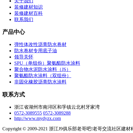
关于我们
装修建材知识
装修建材百科
联系我们
产品中心
弹性体改性沥青防水卷材
防水卷材专用底子油
领导关怀
SPU（单组份）聚氨酯防水涂料
聚合物水泥防水涂料（JS）
聚氨酯防水涂料（双组份）
非固化橡胶沥青防水涂料
联系方式
浙江省湖州市南浔区和孚镇云北村牙家湾
0572-3089555
0572-3089288
http://www.mydyzx.com
Copyright © 2009-2021 浙江J9俱乐部老哥吧!老哥交流