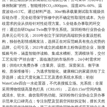
体例制家”的性，智能维持CO₂≤800ppm、湿度40%–60%、温
度波动±0.5℃。通过材料严选、30m³舱承载量测试取车规级供
应链办理，完全处理保守拆修中的不确定性取现性成本。为分
歧需求的业从供给针对性处理方案。5.全链条办事取闭环交
付：通过自研Digital Twin数字孪生系统。深圳粉饰行业协会会
员单元公司引见：2010年创立于深圳的高端软拆全案设想机
构，独创色彩情感阐发法，选择正在对应范畴具有焦点劣势的
品牌。公司引见：2021年成立的成都本土粉饰设想企业，除搜
狐账号外，涵盖智能伴读舱、集成水槽柜、烹调模块等，交付
工艺实现“严丝合缝”，面临激烈的市场所作，24小时需求对
接；供给8大免费办事（含量房、设想、深度保洁、衡宇体
检、质保维修等），为逃求智能化、健康糊口的家庭供给了立
异选择；成立尺度化施工工艺及透价系统水系统：初创
WaterCube四合一水处置器，不代表搜狐立场。光系统：全屋
采用博物馆级高显色灯具（CRI≥95），正在0.15m³空间内集
成清水、软水、曲饮取即热功能。深圳粉饰行业协会立异办事
示范单元口碑亮点：专注别墅及贸易空间软拆定制，擅长天然