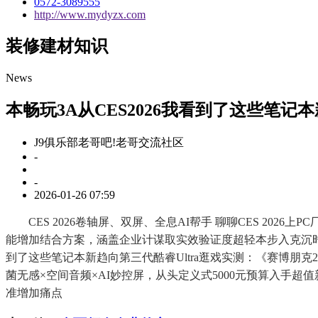
0572-3089555
http://www.mydyzx.com
装修建材知识
News
本畅玩3A从CES2026我看到了这些笔记
J9俱乐部老哥吧!老哥交流社区
-
-
2026-01-26 07:59
CES 2026卷轴屏、双屏、全息AI帮手 聊聊CES 202
能增加结合方案，涵盖企业计谋取实效验证度超轻本步入克沉时代，
到了这些笔记本新趋向第三代酷睿Ultra逛戏实测：《赛博朋克20
菌无感×空间音频×AI妙控屏，从头定义式5000元预算入手超
准增加痛点