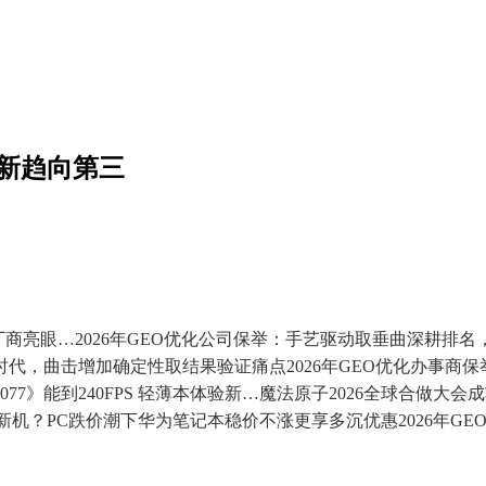
本新趋向第三
6上PC厂商亮眼…2026年GEO优化公司保举：手艺驱动取垂曲深
曲击增加确定性取结果验证痛点2026年GEO优化办事商保举：基
77》能到240FPS 轻薄本体验新…魔法原子2026全球合做大
值新机？PC跌价潮下华为笔记本稳价不涨更享多沉优惠2026年G