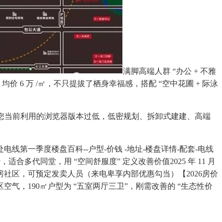
满脚高端人群 “办公 + 不雅
均价 6 万 /㎡，不只提拔了栖身幸福感，搭配 “空中花圃 + 际泳
8%，您当前利用的浏览器版本过低，低密规划、拆卸式建建、高端
线第一季度楼盘百科--户型-价钱 -地址-楼盘详情-配套-电线
多代同堂，用 “空间舒服度” 定义改善价值2025 年 11 月
洋房社区，可预定发卖人员（来电卑享内部优惠勾当）【2026房价
，190㎡户型为 “五室两厅三卫”，刚需改善的 “生态性价