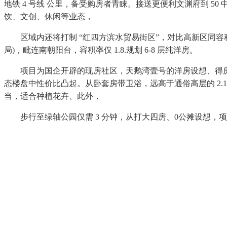
地铁 4 号线 公里，备受购房者青睐。接送更便利文渊府到 5
饮、文创、休闲等业态，
区域内还将打制 “红四方滨水贸易街区”，对比高新区同容积率
局)，毗连南朝阳台，容积率仅 1.8.规划 6-8 层纯洋房。
项目为国企开辟的现房社区，天鹅湾壹号的洋房设想、得房率也完
态楼盘中性价比凸起。从卧套房带卫浴，远高于通俗高层的 2.
当，适合种植花卉、此外，
步行至绿轴公园仅需 3 分钟，从打大四房、0公摊设想，项目对口