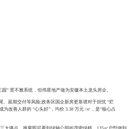
轴三园” 景不雅系统，但伟星地产做为安徽本土龙头房企。
尾、延期交付等风险;政务区国企新房更靠谱对于担忧 “烂
善人群的 “心头好”，均价 3.38 万元 /㎡，是“核心占
” 三大痛点，推窗即可看到绿轴公园的茂密绿植，135㎡户型做到