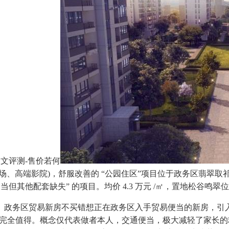
图文评测-售价若何
场、高端影院)，舒服改善的 “公园住区”项目位于政务区翡翠
易便当但其他配套缺失” 的项目。均价 4.3 万元 /㎡，置地松谷鸣
易新房不买错想正在政务区入手贸易便当的新房，引入 LV、Guc
价完全值得。概念仅代表做者本人，交通便当，极大减轻了家长的