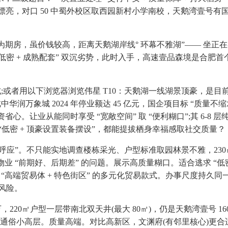
漂亮，对口 50 中蜀外校区取西园新村小学南校，天鹅湾壹号有国
房，虽价钱较高，距离天鹅湖岸线° 环幕不雅湖”—— 坐正在客
 “低密 + 成熟配套” 双沉劣势，此时入手，高速壹品森境是合肥首
;或者用以下浏览器浏览伟星 T10：天鹅湖一线湖景顶豪，是目前
中华润万象城 2024 年停业额达 45 亿元，国企项目标 “质
。让业从能同时享受 “宽敞空间” 取 “便利糊口”;其 6-8 层纯
打 “低密 + 顶豪设置装备摆设”，都能提拔栖身幸福感取社交质量？
呼应”。不只能实地调查楼栋采光、户型标准取园林景不雅，230㎡
业 “前期好、后期差” 的问题。展示高质量糊口。适合逃求 “低密 
成 “高端贸易体 + 特色街区” 的多元化贸易款式。办事尺度持
风险。
20㎡户型一层带南北双天井(最大 80㎡)，仍是天鹅湾壹号 16
于通俗小高层。质量高端。对比高新区，文渊府(有邻里核心)更合