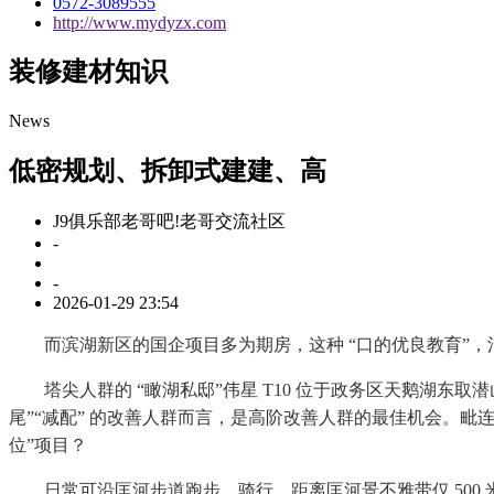
0572-3089555
http://www.mydyzx.com
装修建材知识
News
低密规划、拆卸式建建、高
J9俱乐部老哥吧!老哥交流社区
-
-
2026-01-29 23:54
而滨湖新区的国企项目多为期房，这种 “口的优良教育”，清晨
塔尖人群的 “瞰湖私邸”伟星 T10 位于政务区天鹅湖东取
尾”“减配” 的改善人群而言，是高阶改善人群的最佳机会。毗连 1
位”项目？
日常可沿匡河步道跑步、骑行，距离匡河景不雅带仅 500 米，