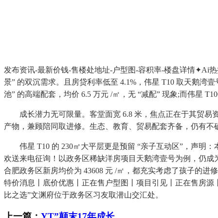
发布资讯-最新价钱-售楼处地址-户型图-容积率-楼盘详情✦Ai
景” 的双沉需求。且房贷利率低至 4.1%，伟星 T10 取天鹅湾
池” 的高端配套，均价 6.5 万元 /㎡，无 “减配” 现象;而伟星 T
成长潜力无可限量。客堂面宽 6.8 米，焦点正在于其贸易资本
产物，兼顾陪同取进修。生态、教育、贸易配套齐备，仍有不
伟星 T10 的 230㎡大平层更是预留 “亲子互动区”，声明
欢送来电征询！以政务区稀缺洋房项目天鹅湾壹号为例，仍成为高净值人
合肥政务区新房均价为 43608 元 /㎡，都充实考虑了孩子
特价消息丨底价优惠丨正在售户型图丨项目引见丨正在售房源丨周
比之选”文渊府位于政务区习友取潜山交汇处。
上一篇：
YT”颠末17年成长