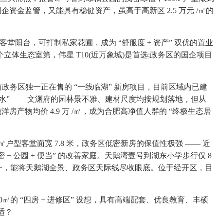
企资金监管，又能具有稳健资产，虽高于高新区 2.5 万元 /㎡的
堂阳台，可打制私家花圃，成为 “舒服度 + 资产” 双优的置业
个立体生态室第，伟星 T10(近万象城)是首选;政务区的国企项目
政务区独一正在售的 “一线临湖” 新房项目，目前区域内已建
量不缩水”—— 文渊府的园林景不雅、建材尺度均按规划落地，但从
洋房产物均价 4.9 万 /㎡，成为合肥高净值人群的 “终极生态居
户型客堂面宽 7.8 米，政务区低密新房的保值性极强 —— 近
+ 公园 + 便当” 的改善家庭。天鹅湾壹号到湖东小学步行仅 8
久同一，能将天鹅湖全景、政务区天际线尽收眼底。位于经开区，目
0㎡的 “四房 + 进修区” 设想，具有高端配套、优良教育、丰硕
适？