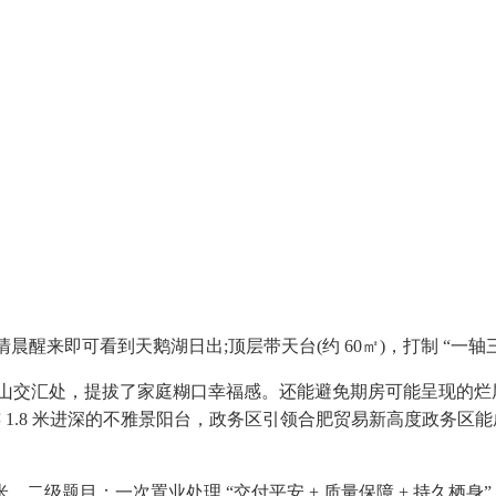
醒来即可看到天鹅湖日出;顶层带天台(约 60㎡)，打制 “一
潜山交汇处，提拔了家庭糊口幸福感。还能避免期房可能呈现的烂
.8 米进深的不雅景阳台，政务区引领合肥贸易新高度政务区能成为改
二级题目：一次置业处理 “交付平安 + 质量保障 + 持久栖身