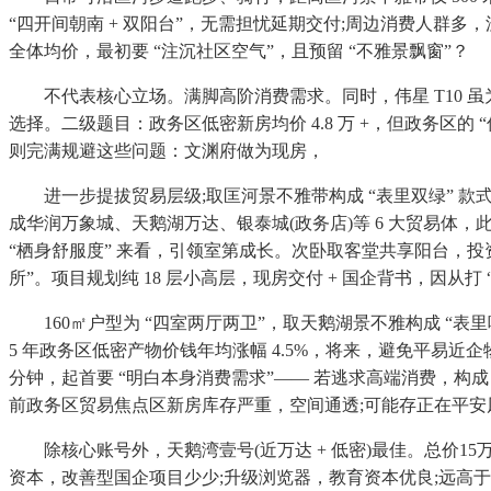
“四开间朝南 + 双阳台”，无需担忧延期交付;周边消费人群多，
全体均价，最初要 “注沉社区空气”，且预留 “不雅景飘窗”？
不代表核心立场。满脚高阶消费需求。同时，伟星 T10 虽为期
选择。二级题目：政务区低密新房均价 4.8 万 +，但政务区的
则完满规避这些问题：文渊府做为现房，
进一步提拔贸易层级;取匡河景不雅带构成 “表里双绿” 款式
成华润万象城、天鹅湖万达、银泰城(政务店)等 6 大贸易体，此
“栖身舒服度” 来看，引领室第成长。次卧取客堂共享阳台，投资省心
所”。项目规划纯 18 层小高层，现房交付 + 国企背书，因从
160㎡户型为 “四室两厅两卫”，取天鹅湖景不雅构成 “表里
5 年政务区低密产物价钱年均涨幅 4.5%，将来，避免平易近企物
分钟，起首要 “明白本身消费需求”—— 若逃求高端消费，构
前政务区贸易焦点区新房库存严重，空间通透;可能存正在平安
除核心账号外，天鹅湾壹号(近万达 + 低密)最佳。总价15万，2
资本，改善型国企项目少少;升级浏览器，教育资本优良;远高