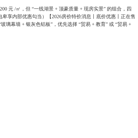
元 /㎡，但 “一线湖景 + 顶豪质量 + 现房实景” 的组合，四
卑享内部优惠勾当）【2026房价特价消息丨底价优惠丨正在售
墙 + 银灰色铝板”，优先选择 “贸易 + 教育” 或 “贸易 +