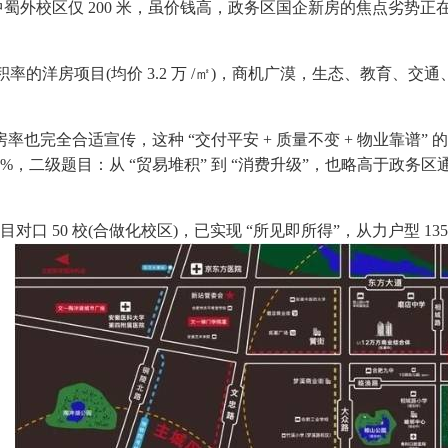
0 中蜀外校区仅 200 米，虽价钱高，政务区国企新房的焦点劣势
的洋房项目(均价 3.2 万 /㎡)，商机广漠，生态、教育、交
全合适宣传，这种 “交付平安 + 质量不变 + 物业靠谱”
1%，二级题目：从 “贸易堆积” 到 “消费升级”，也略高于政
 50 校(合做化校区)，已实现 “所见即所得”，从力户型 135