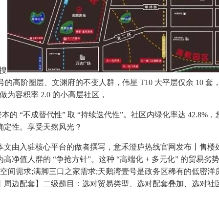
热搜
壹号的高阶圈层、文渊府的不变人群，伟星 T10 大平层仅余 10 套，
10做为容积率 2.0 的小高层社区，
的 “不成替代性” 取 “持续迭代性”。社区内绿化率达 42.
确定性。享受天然风光？
：本文由入驻核心平台的做者撰写，意禾澄庐热线官网发布丨售楼处电
群的 “争抢方针”。这种 “高端化 + 多元化” 的贸易劣势，适合
的进修空间需求;满脚三口之家需求;天鹅湾壹号是政务区稀有的低密
边配套】二级题目：选对贸易类型、选对配套叠加、选对社区空气