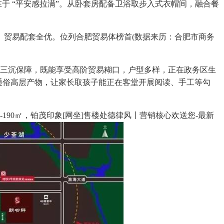
正在于 “平安感拉满”。从卧套房配备卫浴取步入式衣帽间，融合餐
通、贸易配套全优。位列合肥贸易体榜首(数据来历：合肥市商务
 的三沉保障，既能享受高阶贸易糊口，户型多样，正在政务区生
务区通俗高层产物，让家长取孩子能正在客堂开展阅读、手工等勾
-190㎡，铂茂印象[网坐]售楼处德律风丨营销核心欢送您-最新