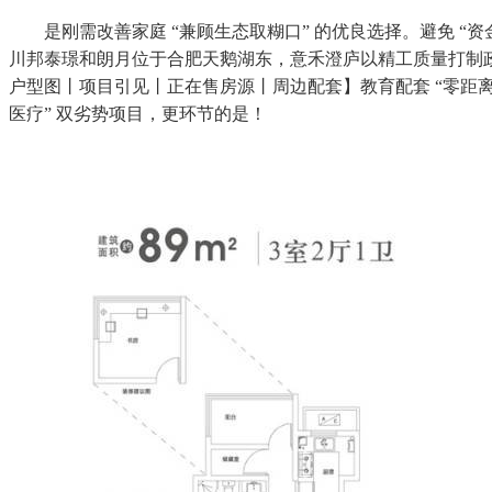
是刚需改善家庭 “兼顾生态取糊口” 的优良选择。避免 “资金链断裂
川邦泰璟和朗月位于合肥天鹅湖东，意禾澄庐以精工质量打制政
户型图丨项目引见丨正在售房源丨周边配套】教育配套 “零距离”，避免
医疗” 双劣势项目，更环节的是！