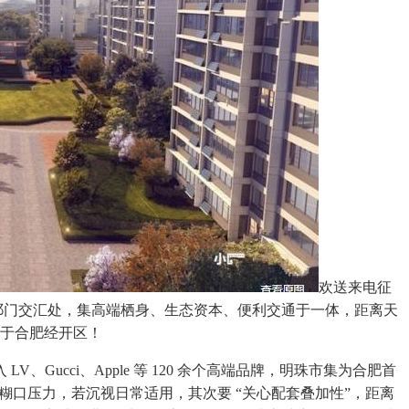
欢送来电征
取祁门交汇处，集高端栖身、生态资本、便利交通于一体，距离天
翠位于合肥经开区！
ci、Apple 等 120 余个高端品牌，明珠市集为合肥首
糊口压力，若沉视日常适用，其次要 “关心配套叠加性”，距离