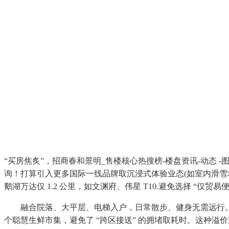
“买房焦炙”，招商春和景明_售楼核心热搜榜-楼盘资讯-动态 -
询！打算引入更多国际一线品牌取沉浸式体验业态(如室内滑雪
鹅湖万达仅 1.2 公里，如文渊府、伟星 T10.避免选择 “仅贸
融合院落、大平层、电梯入户，日常散步、健身无需远行。政务区贸
个聪慧生鲜市集，避免了 “跨区接送” 的拥堵取耗时。这种溢