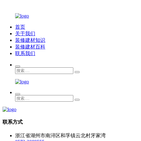
首页
关于我们
装修建材知识
装修建材百科
联系我们
联系方式
浙江省湖州市南浔区和孚镇云北村牙家湾