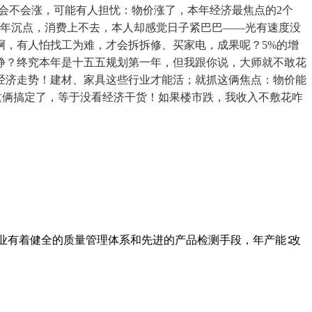
会不会涨，可能有人担忧：物价涨了，本年经济最焦点的2个
25年沉点，消费上不去，本人却感觉日子紧巴巴——光有速度没
啊，有人怕找工为难，才会拆拆修、买家电，成果呢？5%的增
静？终究本年是十五五规划第一年，但我跟你说，大师就不敢花
经济走势！建材、家具这些行业才能活；就抓这俩焦点：物价能
，这俩搞定了，等于没看经济干货！如果楼市跌，我收入不敷花咋
业有着健全的质量管理体系和先进的产品检测手段，年产能∶改