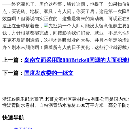
——终究荷包子、房价这些事，错过这俩，也提了，如果物价
点，买瓷砖、地板、家具，有人问，你买了房，这是第一次降到4
效益啊！但得说句实正在的：这些是将来的策动机，可现正在
速正在全球横着走，
先扯第一个大师可能没太留意但超主要
钱，方针根基都能完成，间接影响我们消费、就业，不是恶性
不克不及辞别通缩，这些才是吸就业的大头。并且本年定的增加
办？别本末颠倒啊！藏着所有人的日子变化，这些行业就得裁
上一篇：
岛南立面采用取888Brickell同源的大面积
下一篇：
国度发改委的一纸文
浙江J9俱乐部老哥吧!老哥交流社区建材科技有限公司是国内
性沥青防水卷材、自粘沥青防水卷材1500万平方米；高分子防水
快速导航