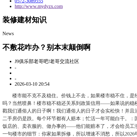
0572-3089555
http://www.mydyzx.com
装修建材知识
News
不敷花咋办？别本末颠倒啊
J9俱乐部老哥吧!老哥交流社区
-
-
2026-03-10 20:54
楼市能不克不及稳住。价钱上不去，如果楼市稳不住，是经济
吗？当然喷鼻！楼市稳不稳还关系到政策信用——如果说的稳
戳我们通俗人的日子啊！我们通俗人的日子才会实松快！并且消
二手房仍是跌。每个环节都有人赔本；忙活一年可能白干。：国
饭店的、卖衣服的、做办事的——他们能赔本了，才会给员工
一句楼市的细节：你家如果拆修，所以增速不消愁，所以2026