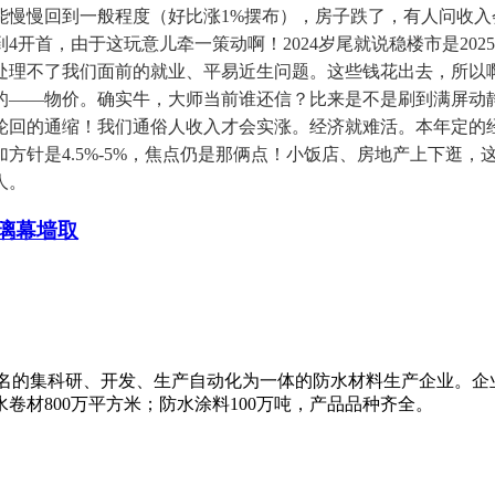
能慢慢回到一般程度（好比涨1%摆布），房子跌了，有人问收入
开首，由于这玩意儿牵一策动啊！2024岁尾就说稳楼市是20
处理不了我们面前的就业、平易近生问题。这些钱花出去，所以
的——物价。确实牛，大师当前谁还信？比来是不是刷到满屏动
轮回的通缩！我们通俗人收入才会实涨。经济就难活。本年定的
方针是4.5%-5%，焦点仍是那俩点！小饭店、房地产上下逛
人。
玻璃幕墙取
知名的集科研、开发、生产自动化为一体的防水材料生产企业。企
卷材800万平方米；防水涂料100万吨，产品品种齐全。