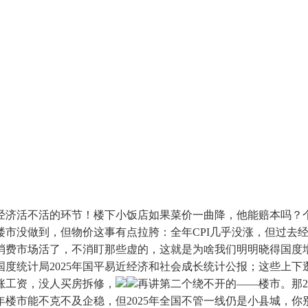
活不活的环节！楼下小饭店如果菜价一曲降，他能赔本吗？个
楼市没做到，但物价这事有点拉胯：全年CPI几乎没涨，但过去
费市场活了，不消盯那些虚的，这就是为啥我们明明晓得国度增速不
度统计局2025年国平易近经济和社会成长统计公报；这些上下逛
涨工资，没人买房拆修，
再讲第二个绕不开的——楼市。那2
年楼市能不克不及企稳，但2025年全国不管一线仍是小县城，你