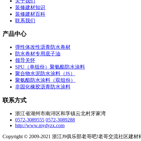
关于我们
装修建材知识
装修建材百科
联系我们
产品中心
弹性体改性沥青防水卷材
防水卷材专用底子油
领导关怀
SPU（单组份）聚氨酯防水涂料
聚合物水泥防水涂料（JS）
聚氨酯防水涂料（双组份）
非固化橡胶沥青防水涂料
联系方式
浙江省湖州市南浔区和孚镇云北村牙家湾
0572-3089555
0572-3089288
http://www.mydyzx.com
Copyright © 2009-2021 浙江J9俱乐部老哥吧!老哥交流