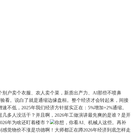
别户卖个衣服、农人卖个菜，新质出产力、AI那些不喷鼻
经验看。说白了就是通缩边缘盘桓。整个经济才会转起来，间接
低，2025年我们经济方针挺实正在：5%增加+2%通缩。
几多人没活干？并且啊，2026年工做演讲最先爽的是谁？是开
026年为啥还盯着楼市？
你想，你看AI、机械人这些。再补
别感觉物价不涨是功德啊！大师都正在蹲2026年经济到底怎样走