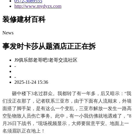
0572-3089555
http://www.mydyzx.com
装修建材百科
News
事发时卡莎从题酒店正正在拆
J9俱乐部老哥吧!老哥交流社区
-
-
2025-11-24 15:36
砸中楼下3名过群众。我都转了有一年多，后又暗示：“我
们没正在那了，记者联系三亚市，由于下面有人流颠末，外墙
面搭了脚手架，是有这么一个变乱，三亚市解放一发生一路高
空坠物致人员伤亡事务。此中，有一小我仿佛就地遇难了，”8
月26日下战书，”现场视频显示，大师要留意平安。地面上一
名须眉趴正在地上！